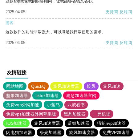
这款app就像我的财务顾问，让我能够省钱又省心。
2025-04-05
支持
[0]
反对
[0]
游客
这款软件的功能非常强大，可以满足我日常使用的需求。
2025-04-05
支持
[0]
反对
[0]
友情链接
网站地图
QuickQ
旋风加速度器
旋风
旋风加速
坚果加速器
tiktok加速器
狗急加速器官网
免费vqn外网加速
小蓝鸟
八戒看书
免费vps加速器外网苹果版
黑豹加速器
一元机场
IOS加速器
旋风加速度器
蓝鲸加速器
猎豹nvp加速器
闪电猫加速器
极光加速器
旋风加速度器
免费VP加速器