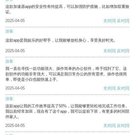
这款加速器app的安全性有待提高，可以加强防护措施，比如增加双重验
证。
2025-04-05
支持
[0]
反对
[0]
游客
这款app是我娱乐的好帮手，让我能够放松身心，享受美好时光。
2025-04-05
支持
[0]
反对
[0]
游客
我一直在寻找一款功能强大、操作简单的办公软件，终于找到了它。这
款软件的功能非常强大，可以满足我日常办公的所有需求。操作也很简
单，即使是小白也能快速上手。
2025-04-05
支持
[0]
反对
[0]
游客
这款app让我的工作效率提高了50%，让我能够更轻松地完成工作任务。
我以前经常加班，现在有了这个app，我可以提前下班，有更多的时间陪
伴家人。
2025-04-05
支持
[0]
反对
[0]