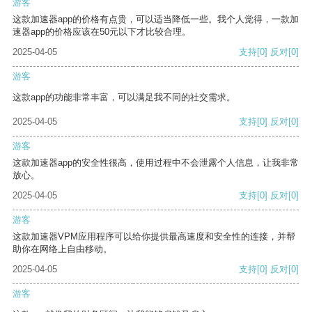
游客
这款加速器app的价格有点贵，可以适当降低一些。我个人觉得，一款加
速器app的价格应该在50元以下才比较合理。
2025-04-05
支持
[0]
反对
[0]
游客
这款app的功能非常丰富，可以满足我不同的社交需求。
2025-04-05
支持
[0]
反对
[0]
游客
这款加速器app的安全性很高，使用过程中不会泄露个人信息，让我非常
放心。
2025-04-05
支持
[0]
反对
[0]
游客
这款加速器VPM应用程序可以给你提供最高速度和安全性的连接，并帮
助你在网络上自由移动。
2025-04-05
支持
[0]
反对
[0]
游客