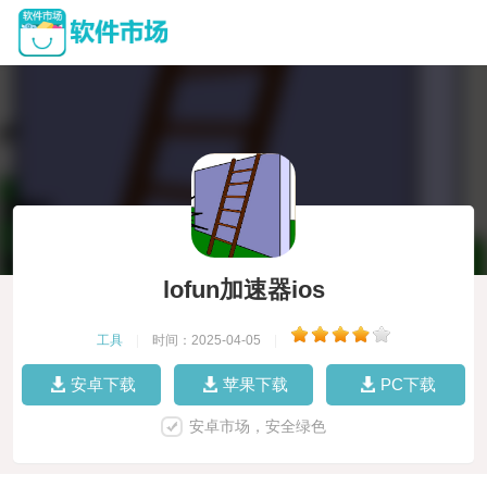
lofun加速器ios
工具
|
时间：2025-04-05
|
安卓下载
苹果下载
PC下载
安卓市场，安全绿色