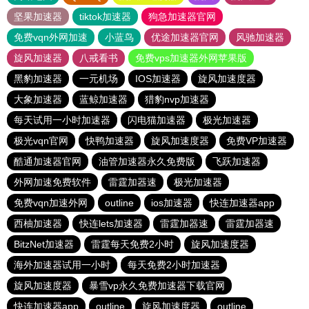
坚果加速器
tiktok加速器
狗急加速器官网
免费vqn外网加速
小蓝鸟
优途加速器官网
风驰加速器
旋风加速器
八戒看书
免费vps加速器外网苹果版
黑豹加速器
一元机场
IOS加速器
旋风加速度器
大象加速器
蓝鲸加速器
猎豹nvp加速器
每天试用一小时加速器
闪电猫加速器
极光加速器
极光vqn官网
快鸭加速器
旋风加速度器
免费VP加速器
酷通加速器官网
油管加速器永久免费版
飞跃加速器
外网加速免费软件
雷霆加器速
极光加速器
免费vqn加速外网
outline
ios加速器
快连加速器app
西柚加速器
快连lets加速器
雷霆加器速
雷霆加器速
BitzNet加速器
雷霆每天免费2小时
旋风加速度器
海外加速器试用一小时
每天免费2小时加速器
旋风加速度器
暴雪vp永久免费加速器下载官网
快连加速器app
outline
旋风加速度器
outline