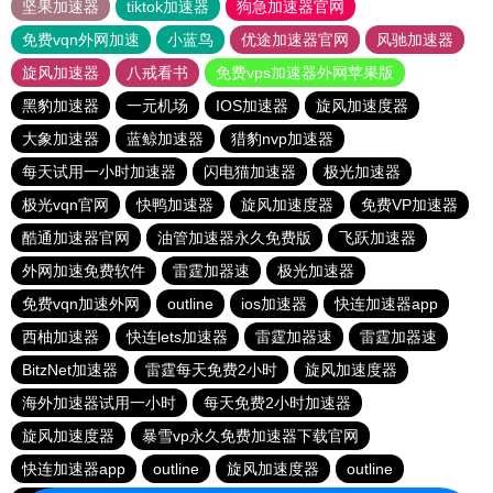
坚果加速器
tiktok加速器
狗急加速器官网
免费vqn外网加速
小蓝鸟
优途加速器官网
风驰加速器
旋风加速器
八戒看书
免费vps加速器外网苹果版
黑豹加速器
一元机场
IOS加速器
旋风加速度器
大象加速器
蓝鲸加速器
猎豹nvp加速器
每天试用一小时加速器
闪电猫加速器
极光加速器
极光vqn官网
快鸭加速器
旋风加速度器
免费VP加速器
酷通加速器官网
油管加速器永久免费版
飞跃加速器
外网加速免费软件
雷霆加器速
极光加速器
免费vqn加速外网
outline
ios加速器
快连加速器app
西柚加速器
快连lets加速器
雷霆加器速
雷霆加器速
BitzNet加速器
雷霆每天免费2小时
旋风加速度器
海外加速器试用一小时
每天免费2小时加速器
旋风加速度器
暴雪vp永久免费加速器下载官网
快连加速器app
outline
旋风加速度器
outline