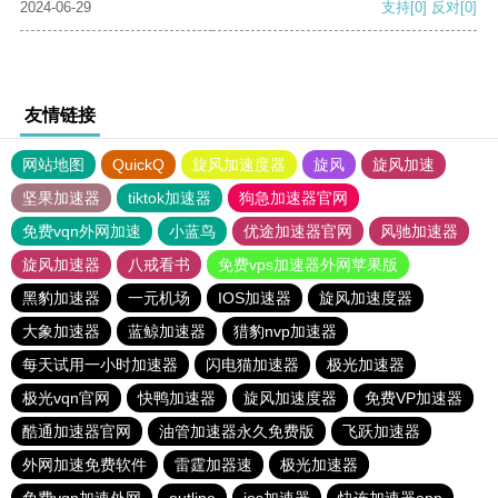
2024-06-29
支持
[0]
反对
[0]
友情链接
网站地图
QuickQ
旋风加速度器
旋风
旋风加速
坚果加速器
tiktok加速器
狗急加速器官网
免费vqn外网加速
小蓝鸟
优途加速器官网
风驰加速器
旋风加速器
八戒看书
免费vps加速器外网苹果版
黑豹加速器
一元机场
IOS加速器
旋风加速度器
大象加速器
蓝鲸加速器
猎豹nvp加速器
每天试用一小时加速器
闪电猫加速器
极光加速器
极光vqn官网
快鸭加速器
旋风加速度器
免费VP加速器
酷通加速器官网
油管加速器永久免费版
飞跃加速器
外网加速免费软件
雷霆加器速
极光加速器