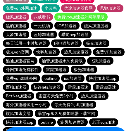
免费vqn外网加速
小蓝鸟
优途加速器官网
风驰加速器
旋风加速器
八戒看书
免费vps加速器外网苹果版
黑豹加速器
一元机场
IOS加速器
旋风加速度器
大象加速器
蓝鲸加速器
猎豹nvp加速器
每天试用一小时加速器
闪电猫加速器
极光加速器
极光vqn官网
快鸭加速器
旋风加速度器
免费VP加速器
酷通加速器官网
油管加速器永久免费版
飞跃加速器
外网加速免费软件
雷霆加器速
极光加速器
免费vqn加速外网
outline
ios加速器
快连加速器app
西柚加速器
快连lets加速器
雷霆加器速
雷霆加器速
BitzNet加速器
雷霆每天免费2小时
旋风加速度器
海外加速器试用一小时
每天免费2小时加速器
旋风加速度器
暴雪vp永久免费加速器下载官网
快连加速器app
outline
旋风加速度器
老王vqn加速