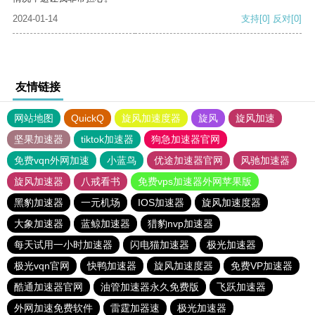
2024-01-14
支持
[0]
反对
[0]
友情链接
网站地图
QuickQ
旋风加速度器
旋风
旋风加速
坚果加速器
tiktok加速器
狗急加速器官网
免费vqn外网加速
小蓝鸟
优途加速器官网
风驰加速器
旋风加速器
八戒看书
免费vps加速器外网苹果版
黑豹加速器
一元机场
IOS加速器
旋风加速度器
大象加速器
蓝鲸加速器
猎豹nvp加速器
每天试用一小时加速器
闪电猫加速器
极光加速器
极光vqn官网
快鸭加速器
旋风加速度器
免费VP加速器
酷通加速器官网
油管加速器永久免费版
飞跃加速器
外网加速免费软件
雷霆加器速
极光加速器