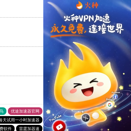
支持
[0]
反对
[0]
支持
[0]
反对
[0]
支持
[0]
反对
[0]
鸟
优途加速器官网
风驰加速器
旋风加速器
八戒看书
每天试用一小时加速器
闪电猫加速器
极光加速器
费软件
雷霆加器速
极光加速器
免费vqn加速外网